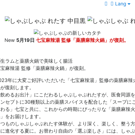
Lang
New
5月19日
七宝麻辣湯 監修「薬膳麻辣火鍋」が復刻。
七宝麻辣湯 監修「薬膳麻辣火鍋」が復刻。
2023年に大変ご好評いただいた「七宝麻辣湯」監修の薬膳麻辣
鍋が復刻します。
「飲めるお出汁」にこだわるしゃぶしゃぶれたすが、医食同源
コンセプトに30種類以上の薬膳スパイスを配合した「スープに
だわる」七宝と共に、これからの時期にぴったりな「薬膳麻辣
鍋」をお届けします。
いつものしゃぶしゃぶれたす体験が、より深く、楽しく、整う
向に進化する夏に。お替わり自由の「選ぶ楽しさ」には、しゃ